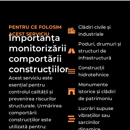
PENTRU CE FOLOSIM
Clădiri civile și
ACEST SERVICIU
industriale
Importanța
Poduri, drumuri și
monitorizării
structuri de
comportării
infrastructură
construcțiilor
Construcții
hidrotehnice
Acest serviciu este
Monumente
esențial pentru
istorice și clădiri
controlul calității și
de patrimoniu
prevenirea riscurilor
structurale. Urmărirea
Lucrări supuse
comportării
vibrațiilor sau
construcțiilor este
sarcinilor
utilizată pentru:
dinamice