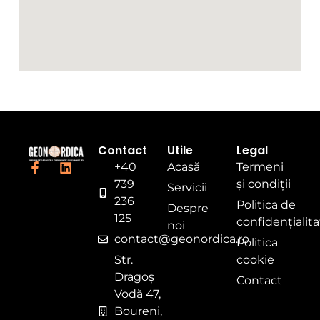
Contact
Utile
Legal
+40
Acasă
Termeni
739
și condiții
Servicii
236
Politica de
Despre
125
confidențialit
noi
contact@geonordica.ro
Politica
Str.
cookie
Dragoș
Contact
Vodă 47,
Boureni,